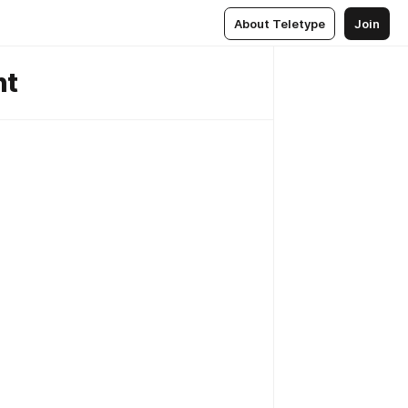
About Teletype
Join
nt