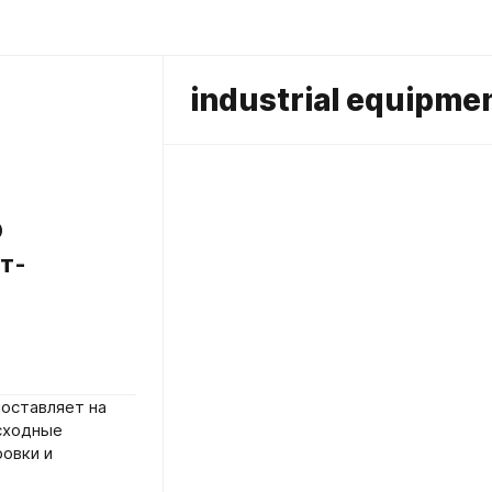
industrial equipme
О
т-
поставляет на
сходные
овки и